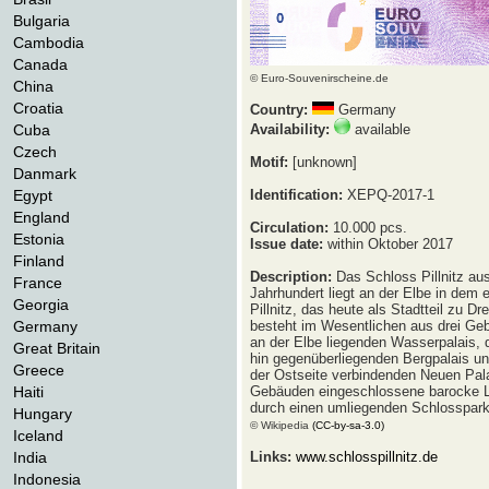
Bulgaria
Cambodia
Canada
© Euro-Souvenirscheine.de
China
Croatia
Country:
Germany
Cuba
Availability:
available
Czech
Motif:
[unknown]
Danmark
Egypt
Identification:
XEPQ-2017-1
England
Circulation:
10.000 pcs.
Estonia
Issue date:
within Oktober 2017
Finland
Description:
Das Schloss Pillnitz au
France
Jahrhundert liegt an der Elbe in dem 
Georgia
Pillnitz, das heute als Stadtteil zu D
Germany
besteht im Wesentlichen aus drei Ge
an der Elbe liegenden Wasserpalais
Great Britain
hin gegenüberliegenden Bergpalais u
Greece
der Ostseite verbindenden Neuen Pal
Haiti
Gebäuden eingeschlossene barocke L
durch einen umliegenden Schlosspark
Hungary
© Wikipedia
(CC-by-sa-3.0)
Iceland
India
Links:
www.schlosspillnitz.de
Indonesia