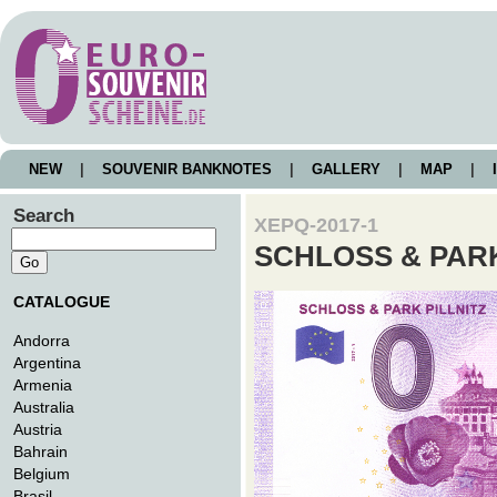
NEW
|
SOUVENIR BANKNOTES
|
GALLERY
|
MAP
|
I
Search
XEPQ-2017-1
SCHLOSS & PARK
CATALOGUE
Andorra
Argentina
Armenia
Australia
Austria
Bahrain
Belgium
Brasil