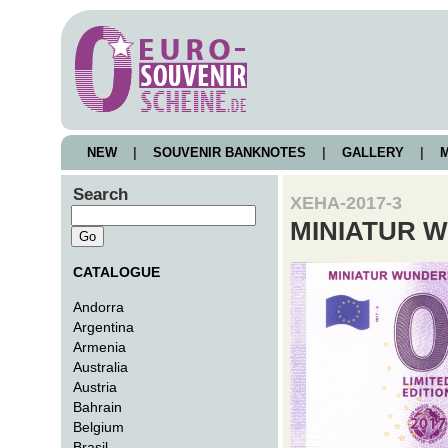
NEW
|
SOUVENIR BANKNOTES
|
GALLERY
|
M
Search
XEHA-2017-3
MINIATUR 
CATALOGUE
Andorra
Argentina
Armenia
Australia
Austria
Bahrain
Belgium
Brasil