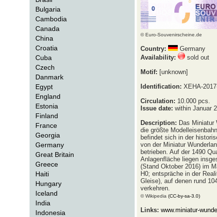
Bulgaria
Cambodia
Canada
© Euro-Souvenirscheine.de
China
Croatia
Country:
Germany
Cuba
Availability:
sold out
Czech
Motif:
[unknown]
Danmark
Egypt
Identification:
XEHA-2017
England
Circulation:
10.000 pcs.
Estonia
Issue date:
within Januar 
Finland
Description:
Das Miniatur 
France
die größte Modelleisenbahn
Georgia
befindet sich in der histor
Germany
von der Miniatur Wunderl
betrieben. Auf der 1490 Qu
Great Britain
Anlagenfläche liegen insge
Greece
(Stand Oktober 2016) im M
Haiti
H0; entspräche in der Real
Gleise), auf denen rund 104
Hungary
verkehren.
Iceland
© Wikipedia
(CC-by-sa-3.0)
India
Links:
www.miniatur-wunde
Indonesia