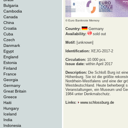
Bulgaria
Cambodia
Canada
© Euro Banknote Memory
China
Croatia
Country:
Germany
Cuba
Availability:
sold out
Czech
Motif:
[unknown]
Danmark
Egypt
Identification:
XEJG-2017-2
England
Circulation:
10.000 pcs.
Estonia
Issue date:
within April 2017
Finland
Description:
Die Schloß Burg ist eine
France
Höhenburg. Sie ist die größte rekonst
Georgia
Nordrhein-Westfalens und eine der gr
Germany
Westdeutschland. Heute beherbergt s
Veranstaltungen, ein Museum und Ged
Great Britain
1984 unter Denkmalschutz.
Greece
Haiti
Links:
www.schlossburg.de
Hungary
Iceland
India
Indonesia