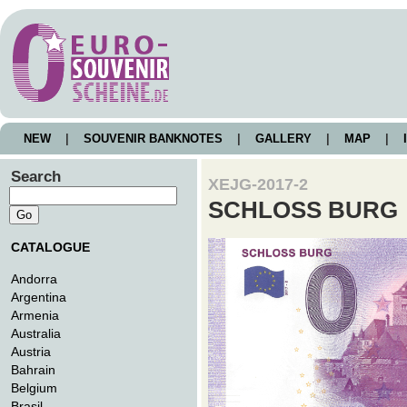
NEW
|
SOUVENIR BANKNOTES
|
GALLERY
|
MAP
|
I
Search
XEJG-2017-2
SCHLOSS BURG
CATALOGUE
Andorra
Argentina
Armenia
Australia
Austria
Bahrain
Belgium
Brasil