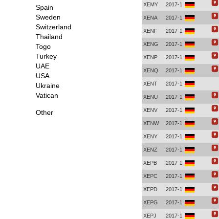
XEMY
2017-1
Spain
Sweden
XENA
2017-1
Switzerland
XENF
2017-1
Thailand
XENG
2017-1
Togo
Turkey
XENP
2017-1
UAE
XENQ
2017-1
USA
XENT
2017-1
Ukraine
Vatican
XENU
2017-1
XENV
2017-1
Other
XENW
2017-1
XENY
2017-1
XENZ
2017-1
XEPB
2017-1
XEPC
2017-1
XEPD
2017-1
XEPG
2017-1
XEPJ
2017-1