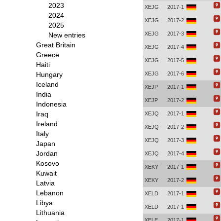
2023
XEJG
2017-1
2024
XEJG
2017-2
2025
XEJG
2017-3
New entries
Great Britain
XEJG
2017-4
Greece
XEJG
2017-5
Haiti
Hungary
XEJG
2017-6
Iceland
XEJP
2017-1
India
XEJP
2017-2
Indonesia
Iraq
XEJQ
2017-1
Ireland
XEJQ
2017-2
Italy
XEJQ
2017-3
Japan
Jordan
XEJQ
2017-4
Kosovo
XEKY
2017-1
Kuwait
XEKY
2017-2
Latvia
Lebanon
XELD
2017-1
Libya
XELD
2017-1
Lithuania
XELE
2017-1