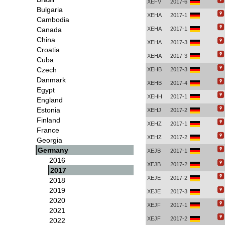
XEFV
2017-6
Bulgaria
XEHA
2017-1
Cambodia
Canada
XEHA
2017-1
China
XEHA
2017-3
Croatia
XEHA
2017-3
Cuba
Czech
XEHB
2017-3
Danmark
XEHB
2017-4
Egypt
XEHH
2017-1
England
Estonia
XEHJ
2017-2
Finland
XEHZ
2017-1
France
XEHZ
2017-2
Georgia
Germany
XEJB
2017-1
2016
XEJB
2017-2
2017
XEJE
2017-2
2018
2019
XEJE
2017-3
2020
XEJF
2017-1
2021
XEJF
2017-2
2022