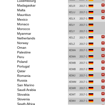
Luxembourg
Madagaskar
XELR
2017-1
Malta
XELU
2017-1
Mauritius
XELX
2017-1
Mexico
Monaco
XELY
2017-1
Morocco
XELY
2017-1
Myanmar
XELZ
2017-1
Netherlands
Norway
XELZ
2017-2
Oman
XEMA
2017-1
Palestine
Peru
XEMA
2017-2
Poland
XEMB
2017-1
Portugal
XEMB
2017-2
Qatar
Romania
XEMJ
2017-1
Russia
XEMM
2017-1
San Marino
XEMR
2017-1
Saudi Arabia
Slovakia
XEMT
2017-1
Slovenia
XEMV
2017-1
South Africa