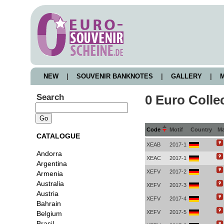
NEW
|
SOUVENIR BANKNOTES
|
GALLERY
|
M
Search
0 Euro Colle
Code
Motif
Country
M
CATALOGUE
XEAB
2017-1
Andorra
XEAC
2017-1
Argentina
XEFV
2017-2
Armenia
Australia
XEFV
2017-3
Austria
XEFV
2017-4
Bahrain
XEFV
2017-5
Belgium
Brasil